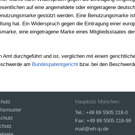
entlichen auf eine angemeldete oder eingetragene deutsch
utzungsmarke gestützt werden. Eine Benutzungsmarke ist ei
ltung hat. Ein Widerspruch gegen die Eintragung einer eur
marke, eine eingetragene Marke eines Mitgliedsstaates der
Amt durchgeführt und ist, verglichen mit einem gerichtliche
Beschwerde am
Bundespatentgericht
bzw. bei den Beschwer
chutz
Hauptsitz München:
hsmuster
Tel.: +49 89 5505 218-0
chutz
Fax: +49 89 5505 218-99
chutz
mail@wh-ip.de
ebiete