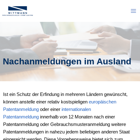
Zum
Inhalt
Ma
springen
Me
Nachanmeldungen im Ausland
Ist ein Schutz der Erfindung in mehreren Ländern gewünscht,
können anstelle einer relativ kostspieligen
europäischen
Patentanmeldung
oder einer
internationalen
Patentanmeldung
innerhalb von 12 Monaten nach einer
Patentanmeldung oder Gebrauchsmusteranmeldung weitere
Patentanmeldungen in nahezu jedem beliebigen anderen Staat
eingereicht werden. Diese Vorgehensweise bietet sich zum